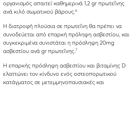
οργανισμός απαιτεί καθημερινά 1,2 gr πρωτεΐνης
6
ανά κιλό σωματικού βάρους.
Η διατροφή πλούσια σε πρωτεΐνη θα πρέπει να
συνοδεύεται από επαρκή πρόληψη ασβεστίου, και
συγκεκριμένα συνιστάται η πρόσληψη 20mg
7
ασβεστίου ανά gr πρωτεΐνης.
Η επαρκής πρόσληψη ασβεστίου και βιταμίνης D
ελαττώνει τον κίνδυνο ενός οστεοπορωτικού
κατάγματος σε μετεμμηνοπαυσιακές και
ηλικιωμένους. Πλούσιες πηγές ασβεστίου είναι το
γάλα και γενικότερα τα γαλακτοκομικά προϊόντα, το
αβγό, τα πράσινα φυλλώδη λαχανικά, το μπρόκολο,
τα όσπρια, τα σιτηρά και οι ξηροί καρποί. Μισό
λίτρο γάλα και 25gr τυριού καλύπτουν τις
καθημερινές ανάγκες σε ασβέστιο.