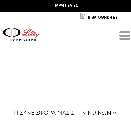
ΠΑΡΑΓΓΕΛΊΕΣ
ΒΙΒΛΙΟΘΗΚΗ ΕΥ
Προσπαθούμε να αγγίξουμε τις ζωές των
συνανθρώπων μας κάθε μέρα και ξέρουμε
πως έχουμε πολύ δρόμο ακόμη μπροστά μας
Η ΣΥΝΕΙΣΦΟΡΆ ΜΑΣ ΣΤΗΝ ΚΟΙΝΩΝΊΑ