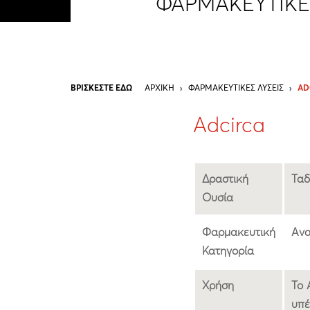
ΦΑΡΜΑΚΕΥΤΙΚΈ
ΒΡΙΣΚΕΣΤΕ ΕΔΩ
ΑΡΧΙΚΉ
›
ΦΑΡΜΑΚΕΥΤΙΚΈΣ ΛΎΣΕΙΣ
›
AD
Adcirca
Δραστική
Ταδ
Ουσία
Φαρμακευτική
Ανα
Κατηγορία
Χρήση
Το 
υπέ