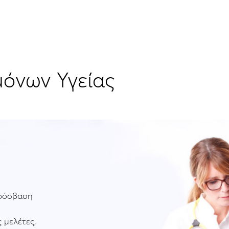
μόνων Υγείας
πρόσβαση
 μελέτες,