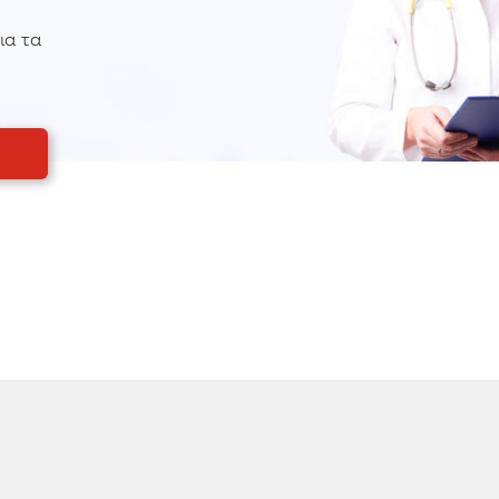
ια τα