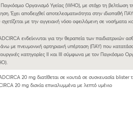
 Παγκόσμιο Οργανισμό Υγείας (WHO), με στόχο τη βελτίωση τ
ηση. Έχει αποδειχθεί αποτελεσματικότητα στην ιδιοπαθή ΠΑΥ
 σχετίζεται με την αγγειακή νόσο οφειλόμενη σε νοσήματα κ
ADCIRCA ενδείκνυται για την θεραπεία των παιδιατρικών ασθ
 άνω με πνευμονική αρτηριακή υπέρταση (ΠΑΥ) που κατατάσσ
τουργικές κατηγορίες II και III σύμφωνα με τον Παγκόσμιο Ορ
O).
ADCIRCA 20 mg διατίθεται σε κουτιά σε συσκευασία blister τ
IRCA 20 mg δισκία επικαλυμμένα με λεπτό υμένιο