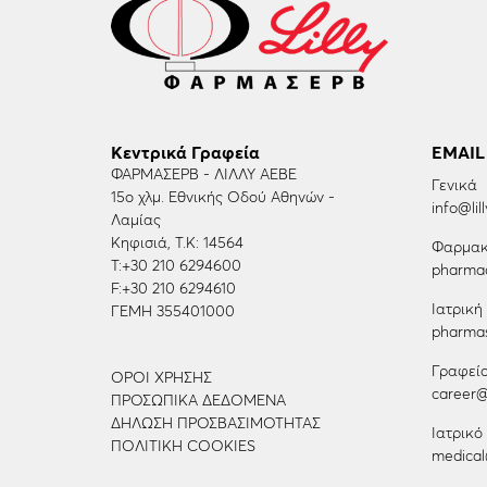
Κεντρικά Γραφεία
EMAIL
ΦΑΡΜΑΣΕΡΒ - ΛΙΛΛΥ ΑΕΒΕ
Γενικά
15ο χλμ. Εθνικής Οδού Αθηνών -
info@lill
Λαμίας
Κηφισιά, Τ.Κ: 14564
Φαρμακ
Τ:
+30 210 6294600
pharmac
F:
+30 210 6294610
Ιατρικ
ΓΕΜΗ 355401000
pharmas
Γραφεί
ΌΡΟΙ ΧΡΉΣΗΣ
career@l
ΠΡΟΣΩΠΙΚΆ ΔΕΔΟΜΈΝΑ
ΔΉΛΩΣΗ ΠΡΟΣΒΑΣΙΜΌΤΗΤΑΣ
Ιατρικό
ΠΟΛΙΤΙΚΉ COOKIES
medical@