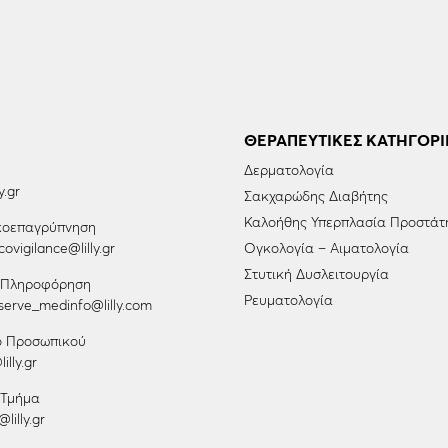
ΘΕΡΑΠΕΥΤΙΚΈΣ ΚΑΤΗΓΟΡΊ
Δερματολογία
y.gr
Σακχαρώδης Διαβήτης
Καλοήθης Υπερπλασία Προστάτ
οεπαγρύπνηση
ovigilance@lilly.gr
Ογκολογία – Αιματολογία
Στυτική Δυσλειτουργία
ή Πληροφόρηση
Ρευματολογία
erve_medinfo@lilly.com
ο Προσωπικού
illy.gr
 Τμήμα
lilly.gr