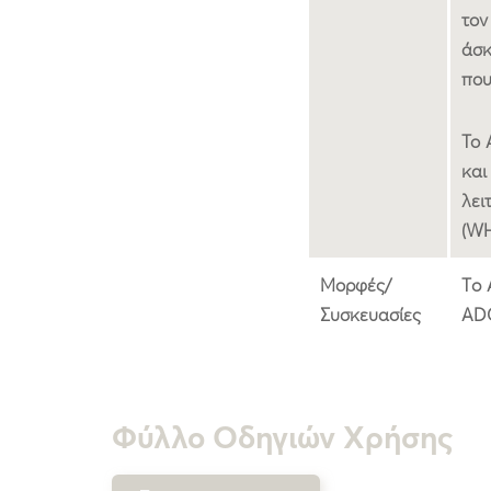
τον
άσκ
που
Το 
και
λει
(WH
Μορφές/
Τo 
Συσκευασίες
ADC
Φύλλο Οδηγιών Χρήσης