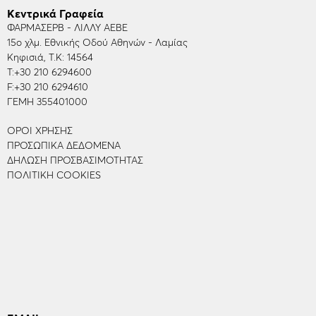
Κεντρικά Γραφεία
ΦΑΡΜΑΣΕΡΒ - ΛΙΛΛΥ ΑΕΒΕ
15ο χλμ. Εθνικής Οδού Αθηνών - Λαμίας
Κηφισιά, Τ.Κ: 14564
Τ:
+30 210 6294600
F:
+30 210 6294610
ΓΕΜΗ 355401000
ΌΡΟΙ ΧΡΉΣΗΣ
ΠΡΟΣΩΠΙΚΆ ΔΕΔΟΜΈΝΑ
ΔΉΛΩΣΗ ΠΡΟΣΒΑΣΙΜΌΤΗΤΑΣ
ΠΟΛΙΤΙΚΉ COOKIES