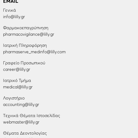
EMAIL
Γενικά
info@lilly.gr
Φαρμακοεπαγρύπνηση
pharmacovigilance@lilly.gr
Ιατρική Πληροφόρηση
pharmaserve_medinfo@lilly.com
Γραφείο Προσωπικού
career@lilly.gr
Ιατρικό Τμήμα
medical@lilly.gr
Λογιστήριο
accounting@lilly.gr
Tεχνικά Θέματα Ιστοσελίδας
webmaster@lilly.gr
Θέματα Δεοντολογίας