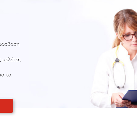
πρόσβαση
 μελέτες,
ια τα