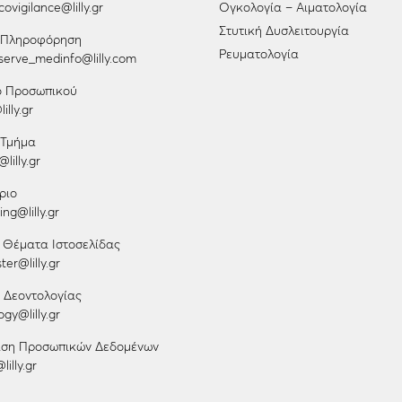
ovigilance@lilly.gr
Ογκολογία – Αιματολογία
Στυτική Δυσλειτουργία
ή Πληροφόρηση
Ρευματολογία
erve_medinfo@lilly.com
ο Προσωπικού
illy.gr
 Τμήμα
lilly.gr
ριο
ng@lilly.gr
 Θέματα Ιστοσελίδας
er@lilly.gr
 Δεοντολογίας
gy@lilly.gr
ριση Προσωπικών Δεδομένων
lilly.gr