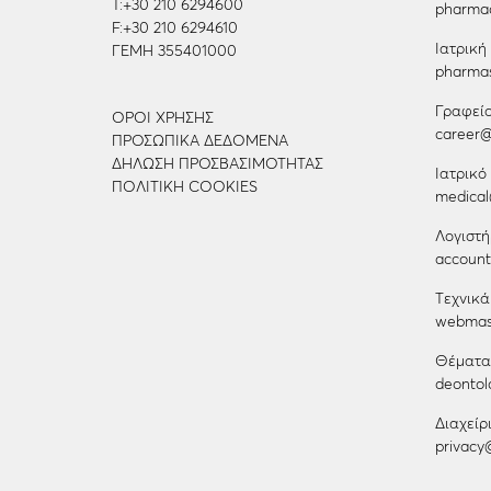
Τ:
+30 210 6294600
pharmac
F:
+30 210 6294610
Ιατρικ
ΓΕΜΗ 355401000
pharmas
Γραφεί
ΌΡΟΙ ΧΡΉΣΗΣ
career@l
ΠΡΟΣΩΠΙΚΆ ΔΕΔΟΜΈΝΑ
ΔΉΛΩΣΗ ΠΡΟΣΒΑΣΙΜΌΤΗΤΑΣ
Ιατρικό
ΠΟΛΙΤΙΚΉ COOKIES
medical@
Λογιστή
accounti
Tεχνικά
webmast
Θέματα
deontolo
Διαχεί
privacy@