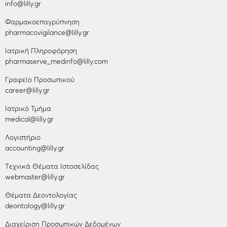
info@lilly.gr
Φαρμακοεπαγρύπνηση
pharmacovigilance@lilly.gr
Ιατρική Πληροφόρηση
pharmaserve_medinfo@lilly.com
Γραφείο Προσωπικού
career@lilly.gr
Ιατρικό Τμήμα
medical@lilly.gr
Λογιστήριο
accounting@lilly.gr
Tεχνικά Θέματα Ιστοσελίδας
webmaster@lilly.gr
Θέματα Δεοντολογίας
deontology@lilly.gr
Διαχείριση Προσωπικών Δεδομένων