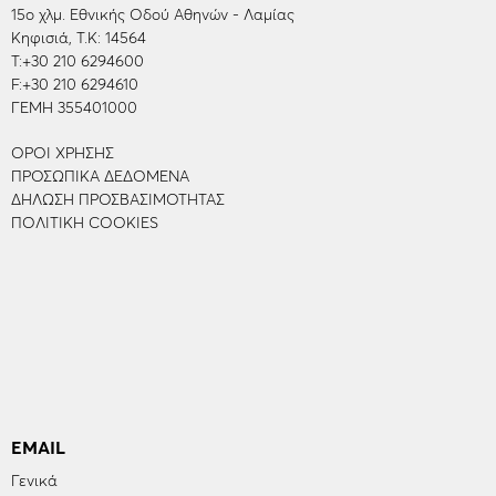
15ο χλμ. Εθνικής Οδού Αθηνών - Λαμίας
Κηφισιά, Τ.Κ: 14564
Τ:
+30 210 6294600
F:
+30 210 6294610
ΓΕΜΗ 355401000
ΌΡΟΙ ΧΡΉΣΗΣ
ΠΡΟΣΩΠΙΚΆ ΔΕΔΟΜΈΝΑ
ΔΉΛΩΣΗ ΠΡΟΣΒΑΣΙΜΌΤΗΤΑΣ
ΠΟΛΙΤΙΚΉ COOKIES
EMAIL
Γενικά