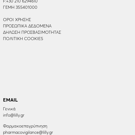
F:
+30 210 6294610
ΓΕΜΗ 355401000
ΌΡΟΙ ΧΡΉΣΗΣ
ΠΡΟΣΩΠΙΚΆ ΔΕΔΟΜΈΝΑ
ΔΉΛΩΣΗ ΠΡΟΣΒΑΣΙΜΌΤΗΤΑΣ
ΠΟΛΙΤΙΚΉ COOKIES
EMAIL
Γενικά
info@lilly.gr
Φαρμακοεπαγρύπνηση
pharmacovigilance@lilly.gr