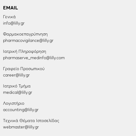
EMAIL
Γενικά
info@lilly.gr
Φαρμακοεπαγρύπνηση
pharmacovigilance@lilly.gr
Ιατρική Πληροφόρηση
pharmaserve_medinfo@lilly.com
Γραφείο Προσωπικού
career@lilly.gr
Ιατρικό Τμήμα
medical@lilly.gr
Λογιστήριο
accounting@lilly.gr
Tεχνικά Θέματα Ιστοσελίδας
webmaster@lilly.gr