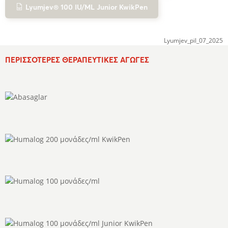
Lyumjev® 100 IU/ML Junior KwikPen
Lyumjev_pil_07_2025
ΠΕΡΙΣΣΌΤΕΡΕΣ ΘΕΡΑΠΕΥΤΙΚΈΣ ΑΓΩΓΈΣ