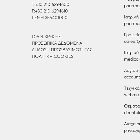
Τ:
+30 210 6294600
pharmac
F:
+30 210 6294610
Ιατρικ
ΓΕΜΗ 355401000
pharmas
Γραφεί
ΌΡΟΙ ΧΡΉΣΗΣ
career@l
ΠΡΟΣΩΠΙΚΆ ΔΕΔΟΜΈΝΑ
ΔΉΛΩΣΗ ΠΡΟΣΒΑΣΙΜΌΤΗΤΑΣ
Ιατρικό
ΠΟΛΙΤΙΚΉ COOKIES
medical@
Λογιστή
accounti
Tεχνικά
webmast
Θέματα
deontolo
Διαχεί
privacy@