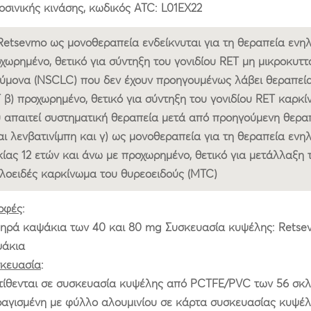
οσινικής κινάσης, κωδικός ATC: L01EX22
Retsevmo ως μονοθεραπεία ενδείκνυται για τη θεραπεία ενηλ
χωρημένο, θετικό για σύντηξη του γονιδίου RET μη μικροκυττ
ύμονα (NSCLC) που δεν έχουν προηγουμένως λάβει θεραπεί
 β) προχωρημένο, θετικό για σύντηξη του γονιδίου RET καρκί
 απαιτεί συστηματική θεραπεία μετά από προηγούμενη θερα
αι λενβατινίμπη και γ) ως μονοθεραπεία για τη θεραπεία ενη
κίας 12 ετών και άνω με προχωρημένο, θετικό για μετάλλαξη τ
λοειδές καρκίνωμα του θυρεοειδούς (MTC)
ρφές
:
ηρά καψάκια των 40 και 80 mg Συσκευασία κυψέλης: Rets
άκια
κευασία
:
τίθενται σε συσκευασία κυψέλης από PCTFE/PVC των 56 σκ
αγισμένη με φύλλο αλουμινίου σε κάρτα συσκευασίας κυψέλ