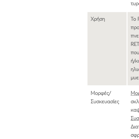
τυρ
Χρήση
Το 
προ
πνε
RET
που
ή/κ
ηλι
μυε
Μορφές/
Μο
Συσκευασίες
σκλ
καψ
Συσ
Δια
σφρ