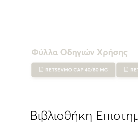
Φύλλα Οδηγιών Χρήσης
RETSEVMO CAP 40/80 MG
RE
Βιβλιοθήκη Επιστη