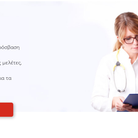
πρόσβαση
 μελέτες,
ια τα