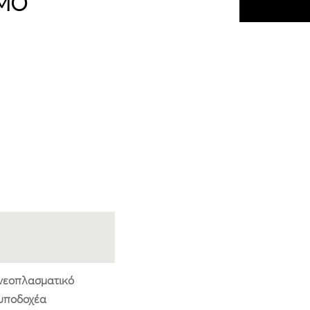
VMO
ινεοπλασματικό
 υποδοχέα