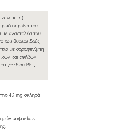
ίκων με: α)
αρικό καρκίνο του
α με αναστολέα του
νο του θυρεοειδούς
πεία με σοραφενίμπη
λίκων και εφήβων
ου γονιδίου RET,
evmo 40 mg σκληρά
ληρών καψακίων,
ης.