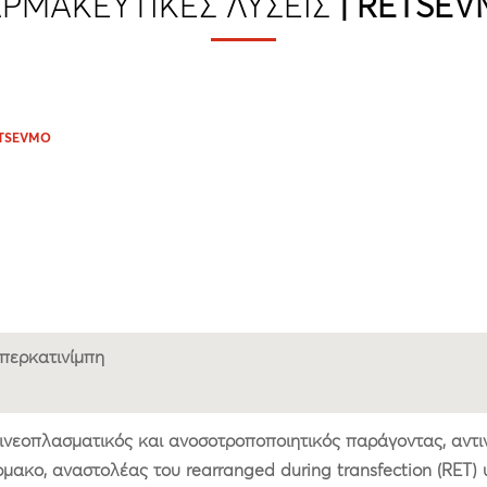
ΡΜΑΚΕΥΤΙΚΈΣ ΛΎΣΕΙΣ
| RETSE
TSEVMO
περκατινίμπη
ινεοπλασματικός και ανοσοτροποποιητικός παράγοντας, αντ
μακο, αναστολέας του rearranged during transfection (RET)