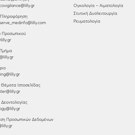
ovigilance@lilly.gr
Ογκολογία – Αιματολογία
Στυτική Δυσλειτουργία
ή Πληροφόρηση
Ρευματολογία
erve_medinfo@lilly.com
ο Προσωπικού
illy.gr
 Τμήμα
lilly.gr
ριο
ng@lilly.gr
 Θέματα Ιστοσελίδας
er@lilly.gr
 Δεοντολογίας
gy@lilly.gr
ριση Προσωπικών Δεδομένων
lilly.gr